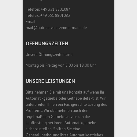
Telefon: +49 351 8801087
Telefax: +49 351 8801083
Email:
mail@autoservice-zimmermann.de
ÖFFNUNGSZEITEN
Unsere Öffnungszeiten sind:
Montag bis Freitag von 8.00 bis 18.00 Uhr
UNSERE LEISTUNGEN
Bitte nehmen Sie mit uns Kontakt auf wenn Ihr
Automatikgetriebe oder Getriebe defekt ist. Wir
unterbreiten Ihnen ein Fachgerechte Lösung des
Problems. Wir übernehmen auch den
regelmäßigen Getriebeservice um die
Laufleistung bei Ihrem Automatikgetriebe
sicherzustellen. Sollten Sie eine
Generalüberholung Ihres Automatikgetriebes