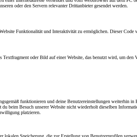
eiten einer Internetadresse versendet und vom Webbrowser auf dem PC o
seren oder den Servern relevanter Drittanbieter gesendet werden.
Website Funktionalität und Interaktivität zu ermöglichen. Dieser Code 
es Textfragment oder Bild auf einer Website, das benutzt wird, um de
nungsgemäß funktionieren und deine Benutzereinstellungen weiterhin in
t du beim Besuch unserer Website nicht wiederholt dieselben Informati
willigung platzieren.
er lokalen Speicherung, die zur Erstellung von Benutzerprofilen verw